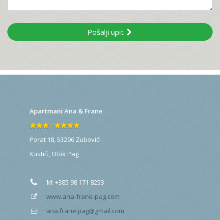
Pošalji upit
Apartmani Ana & Frane
/
Porat 18, 53296 Zubovići
Kustići
,
Otok Pag
M:
+385 98 171 8253
www.ana-frane-pag.com
ana.frane.pag@gmail.com