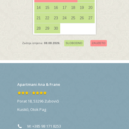
14
15
16
17
18
19
20
21
22
23
24
25
26
27
28
29
30
Zadnja izmjena:
08.08.2026.
SLOBODNO
ZAUZETO
Apartmani Ana & Frane
/
Porat 18, 53296 Zubovići
Kustići
,
Otok Pag
M:
+385 98 171 8253