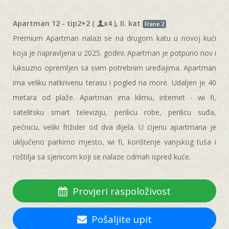
Apartman 12 - tip2+2 (
x4 ), II. kat
Frane 2
Premium Apartman nalazi se na drugom katu u novoj kući
koja je napravljena u 2025. godini. Apartman je potpuno nov i
luksuzno opremljen sa svim potrebnim uređajima. Apartman
ima veliku natkrivenu terasu i pogled na more. Udaljen je 40
metara od plaže. Apartman ima klimu, internet - wi fi,
satelitsku smart televiziju, perilicu robe, perilicu suđa,
pećnicu, veliki frižider od dva dijela. U cijenu apartmana je
uključeno parkirno mjesto, wi fi, korištenje vanjskog tuša i
roštilja sa sjenicom koji se nalaze odmah ispred kuće.
Provjeri raspoloživost
Pošaljite upit