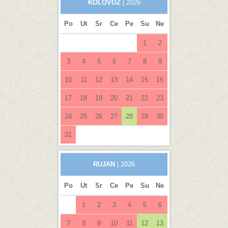
KOLOVOZ
| 2026
Po
Ut
Sr
Ce
Pe
Su
Ne
1
2
3
4
5
6
7
8
9
10
11
12
13
14
15
16
17
18
19
20
21
22
23
24
25
26
27
28
29
30
31
RUJAN
| 2026
Po
Ut
Sr
Ce
Pe
Su
Ne
1
2
3
4
5
6
7
8
9
10
11
12
13