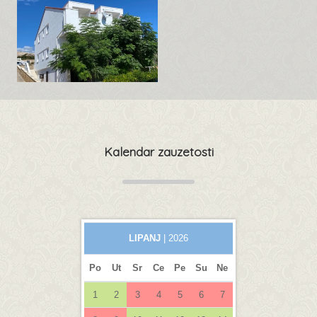
Kalendar zauzetosti
LIPANJ
| 2026
Po
Ut
Sr
Ce
Pe
Su
Ne
1
2
3
4
5
6
7