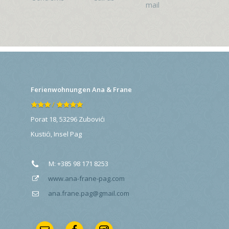
Ferienwohnungen Ana & Frane
/
Porat 18, 53296 Zubovići
Kustići
,
Insel Pag
M:
+385 98 171 8253
www.ana-frane-pag.com
ana.frane.pag@gmail.com