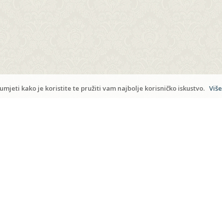
Admi
mjeti kako je koristite te pružiti vam najbolje korisničko iskustvo.
Više