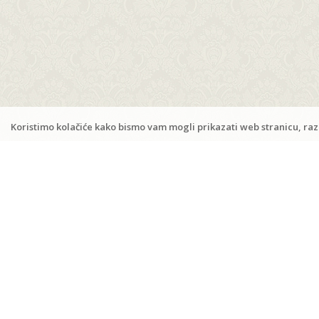
Kustići
,
Insel Pag
M:
+385 98 171 8253
www.ana-frane-pag.com
ana.frane.pag@gmail.com
Koristimo kolačiće kako bismo vam mogli prikazati web stranicu, razu