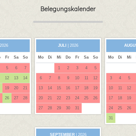
Belegungskalender
 2026
JULI
| 2026
AUGU
o
Fr
Sa
So
Mo
Di
Mi
Do
Fr
Sa
So
Mo
Di
Mi
5
6
7
1
2
3
4
5
12
13
14
6
7
8
9
10
11
12
3
4
5
19
20
21
13
14
15
16
17
18
19
10
11
12
26
27
28
20
21
22
23
24
25
26
17
18
19
27
28
29
30
31
24
25
26
31
SEPTEMBER
| 2026