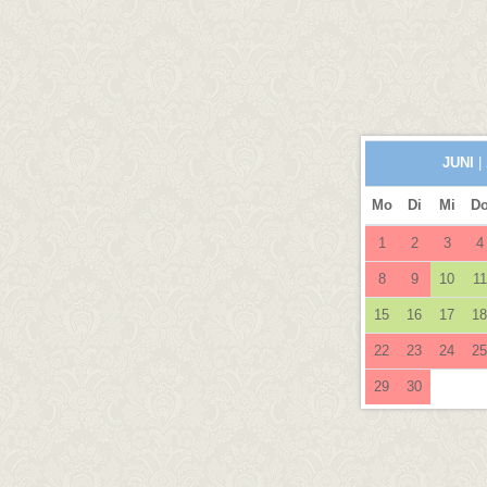
JUNI
|
Mo
Di
Mi
D
1
2
3
4
8
9
10
11
15
16
17
18
22
23
24
25
29
30