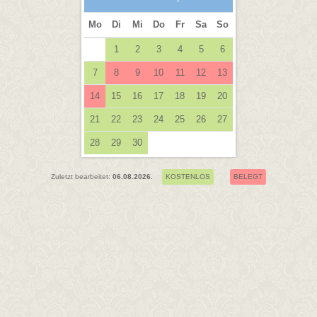
Mo
Di
Mi
Do
Fr
Sa
So
1
2
3
4
5
6
7
8
9
10
11
12
13
14
15
16
17
18
19
20
21
22
23
24
25
26
27
28
29
30
Zuletzt bearbeitet:
06.08.2026.
KOSTENLOS
BELEGT
Copyrigh