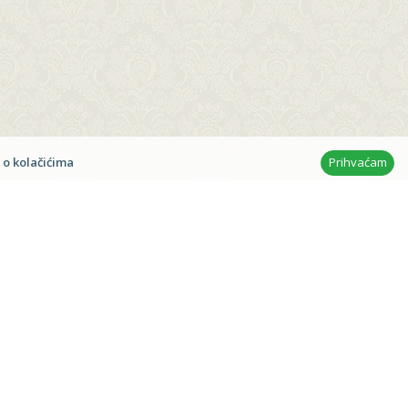
n
 o kolačićima
Prihvaćam