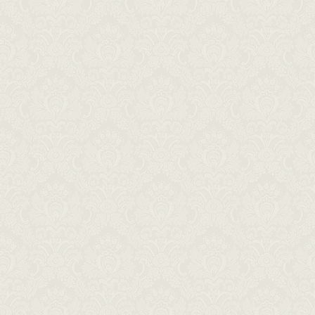
t © 2026
Ana & Frane