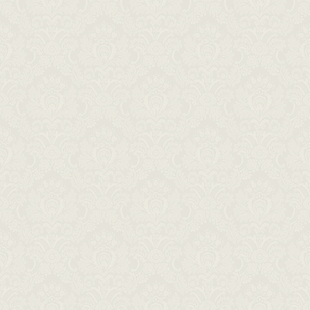
Ferienwohnungen Ana & Frane
/
Porat 18, 53296 Zubovići