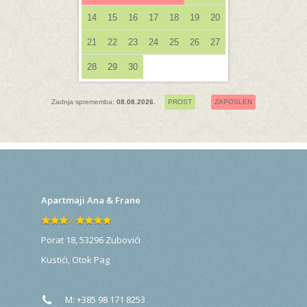
14
15
16
17
18
19
20
21
22
23
24
25
26
27
28
29
30
Zadnja sprememba:
08.08.2026.
PROST
ZAPOSLEN
Apartmaji Ana & Frane
/
Porat 18, 53296 Zubovići
Kustići
,
Otok Pag
M:
+385 98 171 8253