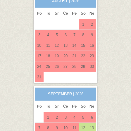
AUGUST
| 2026
Po
To
Sr
Če
Pe
So
Ne
1
2
3
4
5
6
7
8
9
10
11
12
13
14
15
16
17
18
19
20
21
22
23
24
25
26
27
28
29
30
31
SEPTEMBER
| 2026
Po
To
Sr
Če
Pe
So
Ne
1
2
3
4
5
6
7
8
9
10
11
12
13