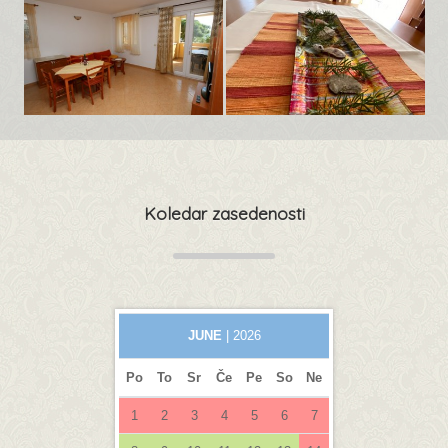
Koledar zasedenosti
JUNE
| 2026
Po
To
Sr
Če
Pe
So
Ne
1
2
3
4
5
6
7