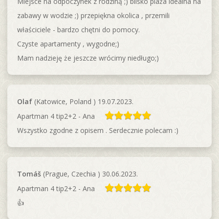
Miejsce na odpoczynek z rodziną ;) blisko plaża idealna na
zabawy w wodzie ;) przepiękna okolica , przemili
właściciele - bardzo chętni do pomocy.
Czyste apartamenty , wygodne;)
Mam nadzieję że jeszcze wrócimy niedługo;)
Olaf
(Katowice, Poland ) 19.07.2023.
Apartman 4 tip2+2 - Ana
Wszystko zgodne z opisem . Serdecznie polecam :)
Tomáš
(Prague, Czechia ) 30.06.2023.
Apartman 4 tip2+2 - Ana
👍