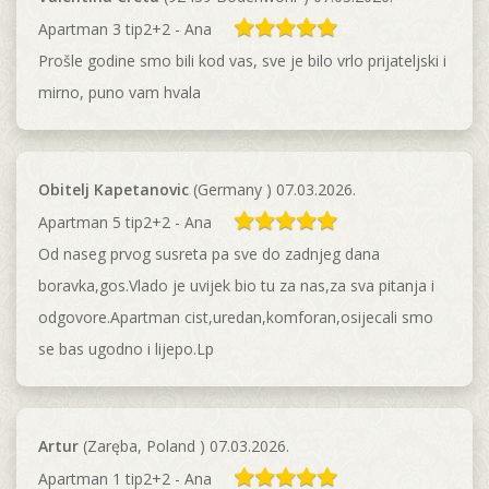
Apartman 3 tip2+2 - Ana
Prošle godine smo bili kod vas, sve je bilo vrlo prijateljski i
mirno, puno vam hvala
Obitelj Kapetanovic
(Germany ) 07.03.2026.
Apartman 5 tip2+2 - Ana
Od naseg prvog susreta pa sve do zadnjeg dana
boravka,gos.Vlado je uvijek bio tu za nas,za sva pitanja i
odgovore.Apartman cist,uredan,komforan,osijecali smo
se bas ugodno i lijepo.Lp
Artur
(Zaręba, Poland ) 07.03.2026.
Apartman 1 tip2+2 - Ana