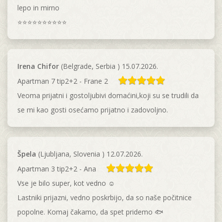
lepo in mirno
⭐️⭐️⭐️⭐️⭐️⭐️⭐️⭐️⭐️⭐️
Irena Chifor
(Belgrade, Serbia ) 15.07.2026.
Apartman 7 tip2+2 - Frane 2
Veoma prijatni i gostoljubivi domaćini,koji su se trudili da
se mi kao gosti osećamo prijatno i zadovoljno.
Špela
(Ljubljana, Slovenia ) 12.07.2026.
Apartman 3 tip2+2 - Ana
Vse je bilo super, kot vedno ☺️
Lastniki prijazni, vedno poskrbijo, da so naše počitnice
popolne. Komaj čakamo, da spet pridemo 🐟