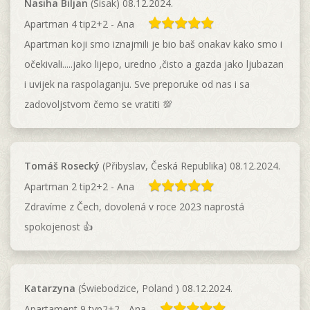
Nasiha Biljan
(Sisak) 08.12.2024.
Apartman 4 tip2+2 - Ana
Apartman koji smo iznajmili je bio baš onakav kako smo i
očekivali.....jako lijepo, uredno ,čisto a gazda jako ljubazan
i uvijek na raspolaganju. Sve preporuke od nas i sa
zadovoljstvom čemo se vratiti 💯
Tomáš Rosecký
(Přibyslav, Česká Republika) 08.12.2024.
Apartman 2 tip2+2 - Ana
Zdravíme z Čech, dovolená v roce 2023 naprostá
spokojenost 👍
Katarzyna
(Świebodzice, Poland ) 08.12.2024.
Apartament 9 typ2+2 - Ana