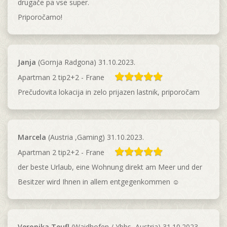
drugače pa vse super.
Priporočamo!
Janja
(Gornja Radgona) 31.10.2023.
Apartman 2 tip2+2 - Frane
Prečudovita lokacija in zelo prijazen lastnik, priporočam
Marcela
(Austria ,Gaming) 31.10.2023.
Apartman 2 tip2+2 - Frane
der beste Urlaub, eine Wohnung direkt am Meer und der
Besitzer wird Ihnen in allem entgegenkommen ☺️
Veronika Teufl
(Waidhofen / Ybbs ,Austria) 31.10.2023.