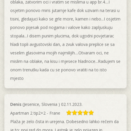
oblaka, zatvorim oci i vratim se mislima u app br.4....I
osjetim ponovo miris jutarnje kafe dok uzivam na terasi u
tisini, gledajuci kako se grle more, kamen i nebo...I osjetim
ponovo pijesak pod nogama i valove kako zapljuskuju
stopala...I disem punim plucima, dok ugodni povjetarac
hladi topli avgustovski dan, a zvuk valova preplice se sa
veselim glasovima mojih najmilijih....Otvaram oci, ne
mislim na oblake, na kisu i mjesece hladnoce...Radujem se
onom trenutku kada cu se ponovo vratiti na to isto
mjesto
Denis
(Jesenice, Slovenia ) 02.11.2023.
Apartman 2 tip2+2 - Frane
Plaža je zelo čista in urejena. Dobesedno lahko rečem da
je to: prvi red do mora. Lastnik je zelo prijazen in