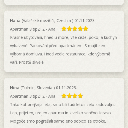
Hana
(Valašské meziříčí, Czechia ) 01.11.2023.
Apartman 8 tip2+2 - Ana
Krásné ubytování, hned u moře, vše čisté, pokoj a kuchyň
vybavené. Parkování před apartmánem. S majitelem
výborná domluva. Hned vedle restaurace, kde výborně
vaří. Prostě skvělé.
Nina
(Tolmin, Slovenia ) 01.11.2023.
Apartman 3 tip2+2 - Ana
Tako kot prejšnja leta, smo bili tudi letos zelo zadovoljni.
Lep, prijeten, urejen apartma in z veliko senčno teraso.
Mogoče smo pogrešali samo eno sobico za otroke,