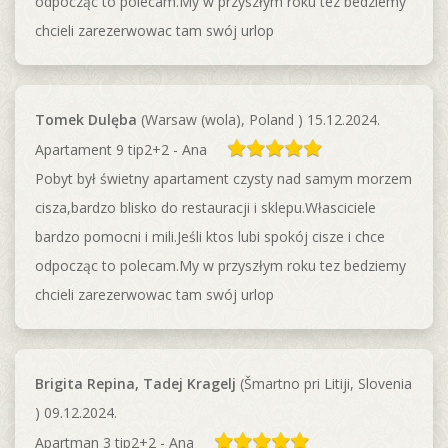
odpocząc to polecam.My w przyszłym roku tez bedziemy
chcieli zarezerwowac tam swój urlop
Tomek Dulęba
(Warsaw (wola), Poland ) 15.12.2024.
Apartament 9 tip2+2 - Ana
Pobyt był świetny apartament czysty nad samym morzem
cisza,bardzo blisko do restauracji i sklepu.Własciciele
bardzo pomocni i mili.Jeśli ktos lubi spokój cisze i chce
odpocząc to polecam.My w przyszłym roku tez bedziemy
chcieli zarezerwowac tam swój urlop
Brigita Repina, Tadej Kragelj
(Šmartno pri Litiji, Slovenia
) 09.12.2024.
Apartman 3 tip2+2 - Ana