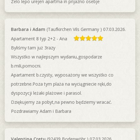
Zelo lepo urejen apartma in prijazno osebje
Barbara i Adam
(Taufkirchen Vils Germany ) 07.03.2026.
Apartament 8 typ 2+2 - Ana
Byliśmy tam już 3razy
Wszystko w najlepszym wydaniu,gospodarze
b.mili,pomocni.
Apartament b.czysty, wyposażony we wszystko co
potrzebne.Poza tym plaża na wyciągniecie ręki,do
dyspozycji leżaki plażowe i parasol.
Dziękujemy za pobyt,na pewno będziemy wracać.
Pozdrawiamy Adam i Barbara
Valentina Cretu
(92439 Bodenwöhr ) 07.03.2026.