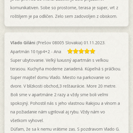
komunikativen. Sobe so prostorne, terasa je super, vrt z
roštiljem je pa odličen. Zelo sem zadovoljen z obiskom.
Vlado Giláni
(Prešov 08005 Slovakia) 01.11.2023.
Apartmán 10 typ4+2 - Ana
Super ubytovanie. Veľký luxusný apartmán s veľkou
terasou. Kuchyňa moderne zariadená. Kúpeľná s práčkou.
Super majiteľ domu Vlado. Miesto na parkovanie vo
dvore. V blízkosti obchod,3 reštaurácie. More 20 metre.
Boli sme v apartmáne 2 razy a vždy sme boli veľmi
spokojný. Pohostil nás s jeho vlastnou Rakijou a vínom a
na požiadanie nám ugriloval aj rybu. Vždy nám vo
všetkom vyhovel.
Dúfam, že sa k nemu vrátime zas. S pozdravom Vlado G.