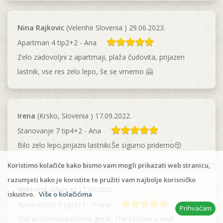
Nina Rajkovic
(Velenhe Slovenia ) 29.06.2023.
Apartman 4 tip2+2 - Ana
Zelo zadovoljni z apartmaji, plaža čudovita, prijazen
lastnik, vse res zelo lepo, še se vrnemo 🤗
Irena
(Krsko, Slovenia ) 17.09.2022.
Stanovanje 7 tip4+2 - Ana
Bilo zelo lepo,prijazni lastniki.Še sigurno pridemo😚
Koristimo kolačiće kako bismo vam mogli prikazati web stranicu,
razumjeti kako je koristite te pružiti vam najbolje korisničko
Wiktoria
(Gliwice) 17.09.2022.
iskustvo.
Više o kolačićima
Apartament 3 typ2+1 - Frane
Prihvaćam
The accommodation is great. The kitchen is well