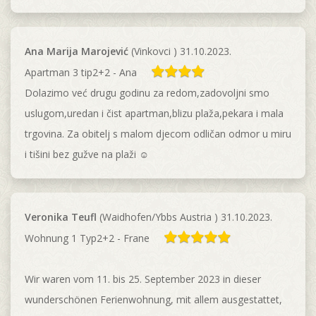
Ana Marija Marojević
(Vinkovci ) 31.10.2023.
Apartman 3 tip2+2 - Ana
Dolazimo već drugu godinu za redom,zadovoljni smo
uslugom,uredan i čist apartman,blizu plaža,pekara i mala
trgovina. Za obitelj s malom djecom odličan odmor u miru
i tišini bez gužve na plaži ☺️
Veronika Teufl
(Waidhofen/Ybbs Austria ) 31.10.2023.
Wohnung 1 Typ2+2 - Frane
Wir waren vom 11. bis 25. September 2023 in dieser
wunderschönen Ferienwohnung, mit allem ausgestattet,