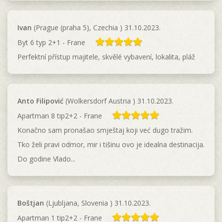
Ivan
(Prague (praha 5), Czechia ) 31.10.2023.
Byt 6 typ 2+1 - Frane
Perfektní přístup majitele, skvělé vybavení, lokalita, pláž
Anto Filipović
(Wolkersdorf Austria ) 31.10.2023.
Apartman 8 tip2+2 - Frane
Konaĉno sam pronašao smještaj koji već dugo tražim.
Tko želi pravi odmor, mir i tišinu ovo je idealna destinacija.
Do godine Vlado...
Boštjan
(Ljubljana, Slovenia ) 31.10.2023.
Apartman 1 tip2+2 - Frane