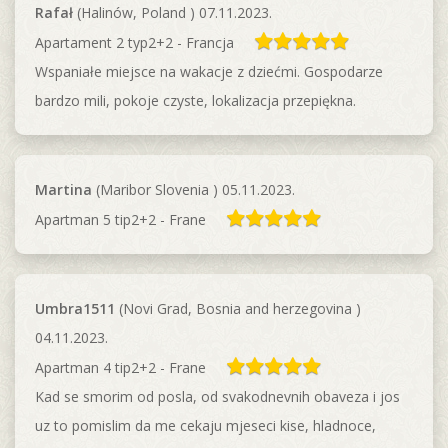
Rafał
(Halinów, Poland ) 07.11.2023.
Apartament 2 typ2+2 - Francja
Wspaniałe miejsce na wakacje z dziećmi. Gospodarze
bardzo mili, pokoje czyste, lokalizacja przepiękna.
Martina
(Maribor Slovenia ) 05.11.2023.
Apartman 5 tip2+2 - Frane
Umbra1511
(Novi Grad, Bosnia and herzegovina )
04.11.2023.
Apartman 4 tip2+2 - Frane
Kad se smorim od posla, od svakodnevnih obaveza i jos
uz to pomislim da me cekaju mjeseci kise, hladnoce,