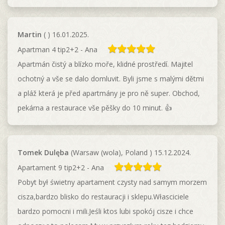
Martin
( ) 16.01.2025.
Apartman 4 tip2+2 - Ana
Apartmán čistý a blízko moře, klidné prostředí. Majitel
ochotný a vše se dalo domluvit. Byli jsme s malými dětmi
a pláž která je před apartmány je pro ně super. Obchod,
pekárna a restaurace vše pěšky do 10 minut. 👍
Tomek Dulęba
(Warsaw (wola), Poland ) 15.12.2024.
Apartament 9 tip2+2 - Ana
Pobyt był świetny apartament czysty nad samym morzem
cisza,bardzo blisko do restauracji i sklepu.Własciciele
bardzo pomocni i mili.Jeśli ktos lubi spokój cisze i chce