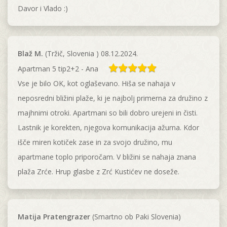
Davor i Vlado :)
Blaž M.
(Tržič, Slovenia ) 08.12.2024.
Apartman 5 tip2+2 - Ana
Vse je bilo OK, kot oglaševano. Hiša se nahaja v
neposredni bližini plaže, ki je najbolj primerna za družino z
majhnimi otroki. Apartmani so bili dobro urejeni in čisti.
Lastnik je korekten, njegova komunikacija ažurna. Kdor
išče miren kotiček zase in za svojo družino, mu
apartmane toplo priporočam. V bližini se nahaja znana
plaža Zrće. Hrup glasbe z Zrć Kustićev ne doseže.
Matija Pratengrazer
(Smartno ob Paki Slovenia)