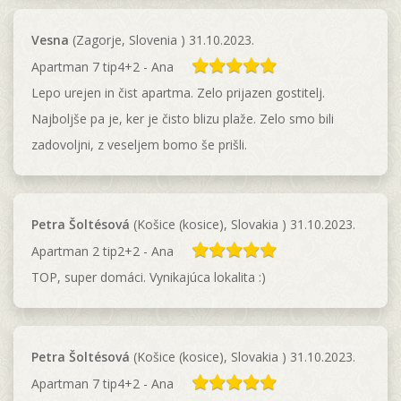
Vesna
(Zagorje, Slovenia ) 31.10.2023.
Apartman 7 tip4+2 - Ana
Lepo urejen in čist apartma. Zelo prijazen gostitelj.
Najboljše pa je, ker je čisto blizu plaže. Zelo smo bili
zadovoljni, z veseljem bomo še prišli.
Petra Šoltésová
(Košice (kosice), Slovakia ) 31.10.2023.
Apartman 2 tip2+2 - Ana
TOP, super domáci. Vynikajúca lokalita :)
Petra Šoltésová
(Košice (kosice), Slovakia ) 31.10.2023.
Apartman 7 tip4+2 - Ana