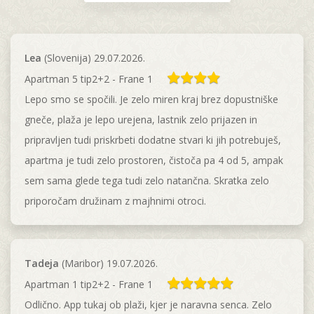
Lea
(Slovenija) 29.07.2026.
Apartman 5 tip2+2 - Frane 1
Lepo smo se spočili. Je zelo miren kraj brez dopustniške
gneče, plaža je lepo urejena, lastnik zelo prijazen in
pripravljen tudi priskrbeti dodatne stvari ki jih potrebuješ,
apartma je tudi zelo prostoren, čistoča pa 4 od 5, ampak
sem sama glede tega tudi zelo natančna. Skratka zelo
priporočam družinam z majhnimi otroci.
Tadeja
(Maribor) 19.07.2026.
Apartman 1 tip2+2 - Frane 1
Odlično. App tukaj ob plaži, kjer je naravna senca. Zelo