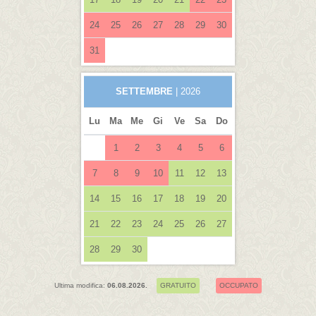
24
25
26
27
28
29
30
31
SETTEMBRE
| 2026
Lu
Ma
Me
Gi
Ve
Sa
Do
1
2
3
4
5
6
7
8
9
10
11
12
13
14
15
16
17
18
19
20
21
22
23
24
25
26
27
28
29
30
Ultima modifica:
06.08.2026.
GRATUITO
OCCUPATO