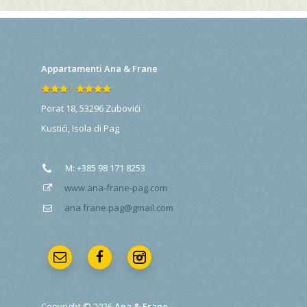
Appartamenti Ana & Frane
/
Porat 18, 53296 Zubovići
Kustići
,
Isola di Pag
M:
+385 98 171 8253
www.ana-frane-pag.com
ana.frane.pag@gmail.com
Copyright © 2026
Ana & Frane