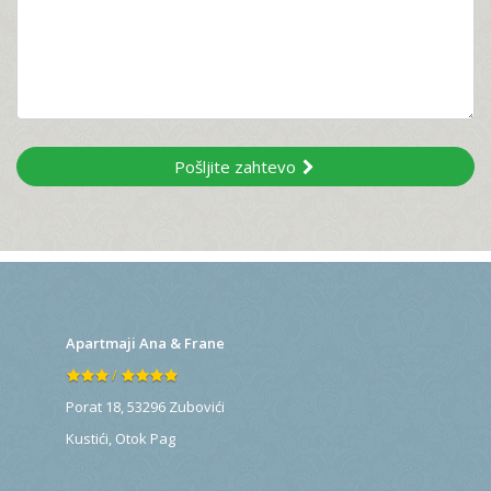
Pošljite zahtevo
Apartmaji Ana & Frane
/
Porat 18, 53296 Zubovići
Kustići
,
Otok Pag